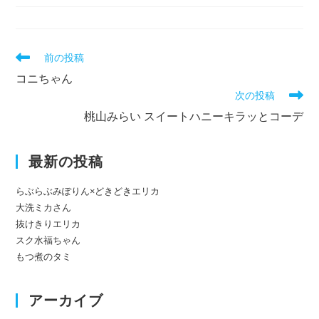
公
開
日:
そ
前の投稿
の
コニちゃん
他
次の投稿
の
記
桃山みらい スイートハニーキラッとコーデ
事
を
読
最新の投稿
む
らぶらぶみぽりん×どきどきエリカ
大洗ミカさん
抜けきりエリカ
スク水福ちゃん
もつ煮のタミ
アーカイブ