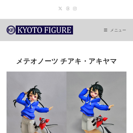
コ
ン
テ
ン
メニュー
ツ
へ
ス
キ
メテオノーツ チアキ・アキヤマ
ッ
プ