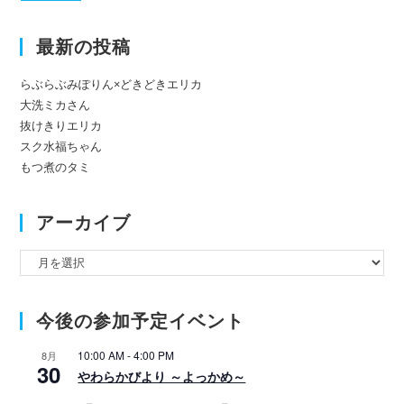
最新の投稿
らぶらぶみぽりん×どきどきエリカ
大洗ミカさん
抜けきりエリカ
スク水福ちゃん
もつ煮のタミ
アーカイブ
ア
ー
カ
今後の参加予定イベント
イ
ブ
10:00 AM
-
4:00 PM
8月
30
やわらかびより ～よっかめ～