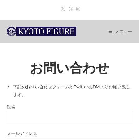
コ
ン
テ
ン
メニュー
ツ
へ
ス
キ
お問い合わせ
ッ
プ
下記のお問い合わせフォームか
Twitter
のDMよりお願い致し
ます。
氏名
メールアドレス