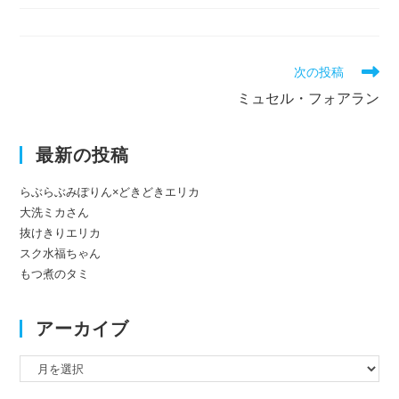
公
開
日:
そ
次の投稿
の
ミュセル・フォアラン
他
の
記
最新の投稿
事
を
読
らぶらぶみぽりん×どきどきエリカ
む
大洗ミカさん
抜けきりエリカ
スク水福ちゃん
もつ煮のタミ
アーカイブ
ア
ー