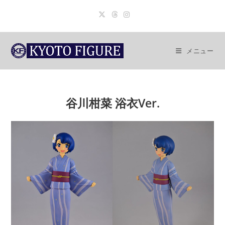
コ
ン
テ
ン
メニュー
ツ
へ
ス
キ
谷川柑菜 浴衣Ver.
ッ
プ