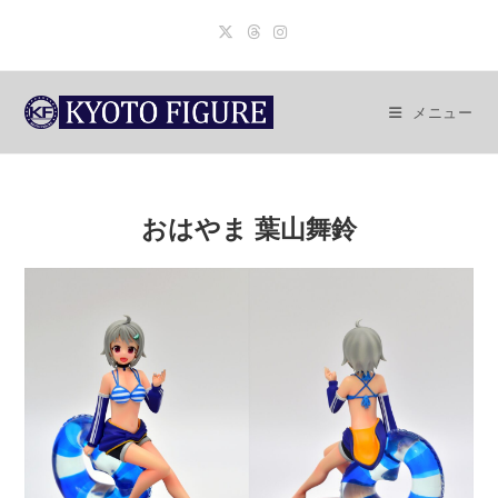
コ
ン
テ
ン
メニュー
ツ
へ
ス
キ
おはやま 葉山舞鈴
ッ
プ