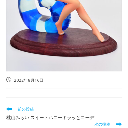
投
2022年8月16日
稿
公
開
日:
そ
前の投稿
の
桃山みらい スイートハニーキラッとコーデ
他
次の投稿
の