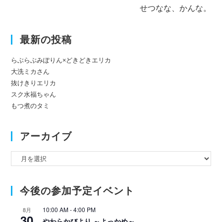
記
せつなな、かんな。
事
を
読
最新の投稿
む
らぶらぶみぽりん×どきどきエリカ
大洗ミカさん
抜けきりエリカ
スク水福ちゃん
もつ煮のタミ
アーカイブ
ア
ー
カ
今後の参加予定イベント
イ
ブ
10:00 AM
-
4:00 PM
8月
30
やわらかびより ～よっかめ～